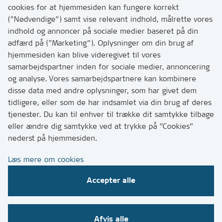
Har du brug for at komme i kontakt med os? Se her
cookies for at hjemmesiden kan fungere korrekt
hvordan
(”Nødvendige”) samt vise relevant indhold, målrette vores
Tip os om huller i vejen eller andet
indhold og annoncer på sociale medier baseret på din
adfærd på (”Marketing”). Oplysninger om din brug af
T:
7249 6000
hjemmesiden kan blive videregivet til vores
Bemærk: vi har mange opkald mellem kl. 10 og 11
samarbejdspartner inden for sociale medier, annoncering
og analyse. Vores samarbejdspartnere kan kombinere
disse data med andre oplysninger, som har givet dem
Links
tidligere, eller som de har indsamlet via din brug af deres
tjenester. Du kan til enhver til trække dit samtykke tilbage
Tilgængelighedserklæring
eller ændre dig samtykke ved at trykke på ”Cookies”
Cookies
nederst på hjemmesiden.
Databeskyttelse
Læs mere om cookies
CVR, EAN og betaling
Accepter alle
Følg os på sociale medier
Afvis alle