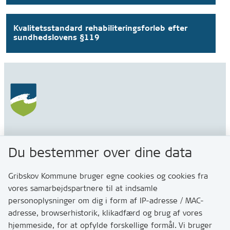
Kvalitetsstandard rehabiliteringsforløb efter
sundhedslovens §119
Gribskov Kommune
Du bestemmer over dine data
Rådhusvej 3
3200 Helsinge
Gribskov Kommune bruger egne cookies og cookies fra
vores samarbejdspartnere til at indsamle
personoplysninger om dig i form af IP-adresse / MAC-
Kontakt
adresse, browserhistorik, klikadfærd og brug af vores
Skriv til os via Digital Post
hjemmeside, for at opfylde forskellige formål. Vi bruger