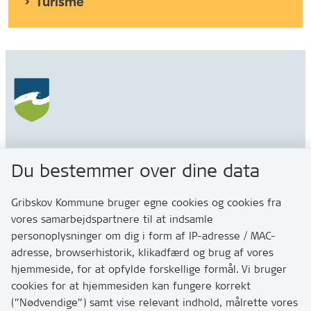
Turisme
Gribskov Kommune
Du bestemmer over dine data
Rådhusvej 3
3200 Helsinge
Gribskov Kommune bruger egne cookies og cookies fra
vores samarbejdspartnere til at indsamle
personoplysninger om dig i form af IP-adresse / MAC-
Kontakt
adresse, browserhistorik, klikadfærd og brug af vores
Skriv til os via Digital Post
hjemmeside, for at opfylde forskellige formål. Vi bruger
Har du brug for at komme i kontakt med os? Se her
cookies for at hjemmesiden kan fungere korrekt
hvordan
(”Nødvendige”) samt vise relevant indhold, målrette vores