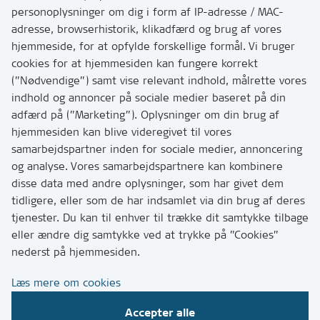
personoplysninger om dig i form af IP-adresse / MAC-
Kontakt
adresse, browserhistorik, klikadfærd og brug af vores
Skriv til os via Digital Post
hjemmeside, for at opfylde forskellige formål. Vi bruger
Har du brug for at komme i kontakt med os? Se her
cookies for at hjemmesiden kan fungere korrekt
hvordan
(”Nødvendige”) samt vise relevant indhold, målrette vores
Tip os om huller i vejen eller andet
indhold og annoncer på sociale medier baseret på din
adfærd på (”Marketing”). Oplysninger om din brug af
T:
7249 6000
hjemmesiden kan blive videregivet til vores
Bemærk: vi har mange opkald mellem kl. 10 og 11
samarbejdspartner inden for sociale medier, annoncering
og analyse. Vores samarbejdspartnere kan kombinere
disse data med andre oplysninger, som har givet dem
Links
tidligere, eller som de har indsamlet via din brug af deres
tjenester. Du kan til enhver til trække dit samtykke tilbage
Tilgængelighedserklæring
eller ændre dig samtykke ved at trykke på ”Cookies”
Cookies
nederst på hjemmesiden.
Databeskyttelse
Læs mere om cookies
CVR, EAN og betaling
Accepter alle