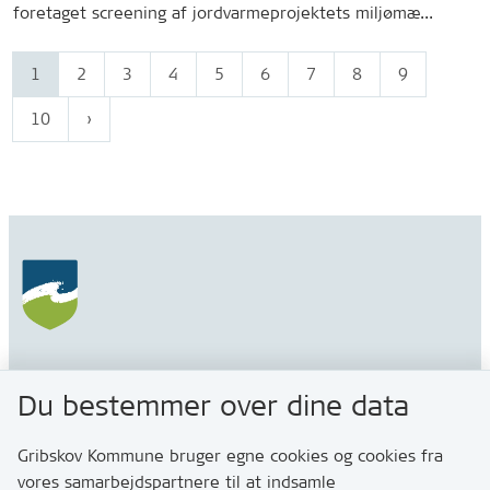
foretaget screening af jordvarmeprojektets miljømæ...
1
2
3
4
5
6
7
8
9
10
Gribskov Kommune
Du bestemmer over dine data
Rådhusvej 3
3200 Helsinge
Gribskov Kommune bruger egne cookies og cookies fra
vores samarbejdspartnere til at indsamle