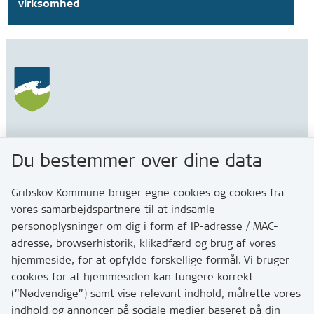
virksomhed
Gribskov Kommune
Du bestemmer over dine data
Rådhusvej 3
3200 Helsinge
Gribskov Kommune bruger egne cookies og cookies fra
vores samarbejdspartnere til at indsamle
personoplysninger om dig i form af IP-adresse / MAC-
Kontakt
adresse, browserhistorik, klikadfærd og brug af vores
Skriv til os via Digital Post
hjemmeside, for at opfylde forskellige formål. Vi bruger
Har du brug for at komme i kontakt med os? Se her
cookies for at hjemmesiden kan fungere korrekt
hvordan
(”Nødvendige”) samt vise relevant indhold, målrette vores
Tip os om huller i vejen eller andet
indhold og annoncer på sociale medier baseret på din