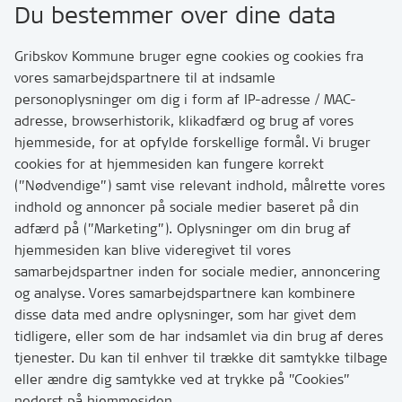
Du bestemmer over dine data
Rådhusvej 3
3200 Helsinge
Gribskov Kommune bruger egne cookies og cookies fra
vores samarbejdspartnere til at indsamle
personoplysninger om dig i form af IP-adresse / MAC-
Kontakt
adresse, browserhistorik, klikadfærd og brug af vores
Skriv til os via Digital Post
hjemmeside, for at opfylde forskellige formål. Vi bruger
Har du brug for at komme i kontakt med os? Se her
cookies for at hjemmesiden kan fungere korrekt
hvordan
(”Nødvendige”) samt vise relevant indhold, målrette vores
Tip os om huller i vejen eller andet
indhold og annoncer på sociale medier baseret på din
adfærd på (”Marketing”). Oplysninger om din brug af
T:
7249 6000
hjemmesiden kan blive videregivet til vores
Bemærk: vi har mange opkald mellem kl. 10 og 11
samarbejdspartner inden for sociale medier, annoncering
og analyse. Vores samarbejdspartnere kan kombinere
disse data med andre oplysninger, som har givet dem
Links
tidligere, eller som de har indsamlet via din brug af deres
tjenester. Du kan til enhver til trække dit samtykke tilbage
Tilgængelighedserklæring
eller ændre dig samtykke ved at trykke på ”Cookies”
Cookies
nederst på hjemmesiden.