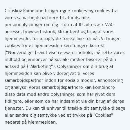
Rådhusvej 3
3200 Helsinge
Gribskov Kommune bruger egne cookies og cookies fra
vores samarbejdspartnere til at indsamle
personoplysninger om dig i form af IP-adresse / MAC-
Kontakt
adresse, browserhistorik, klikadfærd og brug af vores
Skriv til os via Digital Post
hjemmeside, for at opfylde forskellige formål. Vi bruger
Har du brug for at komme i kontakt med os? Se her
cookies for at hjemmesiden kan fungere korrekt
hvordan
(”Nødvendige”) samt vise relevant indhold, målrette vores
Tip os om huller i vejen eller andet
indhold og annoncer på sociale medier baseret på din
adfærd på (”Marketing”). Oplysninger om din brug af
T:
7249 6000
hjemmesiden kan blive videregivet til vores
Bemærk: vi har mange opkald mellem kl. 10 og 11
samarbejdspartner inden for sociale medier, annoncering
og analyse. Vores samarbejdspartnere kan kombinere
disse data med andre oplysninger, som har givet dem
Links
tidligere, eller som de har indsamlet via din brug af deres
tjenester. Du kan til enhver til trække dit samtykke tilbage
Tilgængelighedserklæring
eller ændre dig samtykke ved at trykke på ”Cookies”
Cookies
nederst på hjemmesiden.
Databeskyttelse