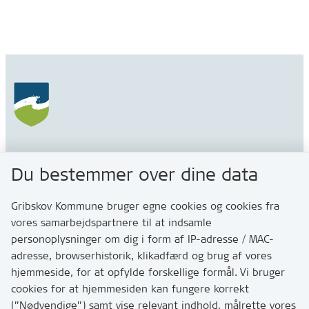
Gribskov Kommune
Du bestemmer over dine data
Rådhusvej 3
3200 Helsinge
Gribskov Kommune bruger egne cookies og cookies fra
vores samarbejdspartnere til at indsamle
personoplysninger om dig i form af IP-adresse / MAC-
Kontakt
adresse, browserhistorik, klikadfærd og brug af vores
Skriv til os via Digital Post
hjemmeside, for at opfylde forskellige formål. Vi bruger
Har du brug for at komme i kontakt med os? Se her
cookies for at hjemmesiden kan fungere korrekt
hvordan
(”Nødvendige”) samt vise relevant indhold, målrette vores