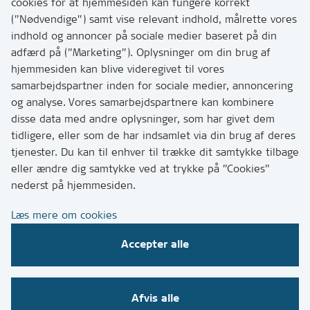
Har du brug for at komme i kontakt med os? Se her
cookies for at hjemmesiden kan fungere korrekt
hvordan
(”Nødvendige”) samt vise relevant indhold, målrette vores
Tip os om huller i vejen eller andet
indhold og annoncer på sociale medier baseret på din
adfærd på (”Marketing”). Oplysninger om din brug af
T:
7249 6000
hjemmesiden kan blive videregivet til vores
Bemærk: vi har mange opkald mellem kl. 10 og 11
samarbejdspartner inden for sociale medier, annoncering
og analyse. Vores samarbejdspartnere kan kombinere
disse data med andre oplysninger, som har givet dem
Links
tidligere, eller som de har indsamlet via din brug af deres
tjenester. Du kan til enhver til trække dit samtykke tilbage
Tilgængelighedserklæring
eller ændre dig samtykke ved at trykke på ”Cookies”
Cookies
nederst på hjemmesiden.
Databeskyttelse
Læs mere om cookies
CVR, EAN og betaling
Accepter alle
Følg os på sociale medier
Afvis alle