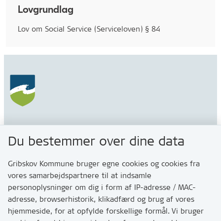
Lovgrundlag
Lov om Social Service (Serviceloven) § 84
Gribskov Kommune
Du bestemmer over dine data
Rådhusvej 3
3200 Helsinge
Gribskov Kommune bruger egne cookies og cookies fra
vores samarbejdspartnere til at indsamle
personoplysninger om dig i form af IP-adresse / MAC-
Kontakt
adresse, browserhistorik, klikadfærd og brug af vores
Skriv til os via Digital Post
hjemmeside, for at opfylde forskellige formål. Vi bruger