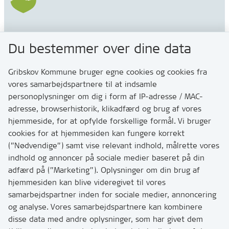
Gribskov Kommune
Du bestemmer over dine data
Rådhusvej 3
3200 Helsinge
Gribskov Kommune bruger egne cookies og cookies fra
vores samarbejdspartnere til at indsamle
personoplysninger om dig i form af IP-adresse / MAC-
Kontakt
adresse, browserhistorik, klikadfærd og brug af vores
Skriv til os via Digital Post
hjemmeside, for at opfylde forskellige formål. Vi bruger
Har du brug for at komme i kontakt med os? Se her
cookies for at hjemmesiden kan fungere korrekt
hvordan
(”Nødvendige”) samt vise relevant indhold, målrette vores
Tip os om huller i vejen eller andet
indhold og annoncer på sociale medier baseret på din
adfærd på (”Marketing”). Oplysninger om din brug af
T:
7249 6000
hjemmesiden kan blive videregivet til vores
Bemærk: vi har mange opkald mellem kl. 10 og 11
samarbejdspartner inden for sociale medier, annoncering
og analyse. Vores samarbejdspartnere kan kombinere
disse data med andre oplysninger, som har givet dem
Links