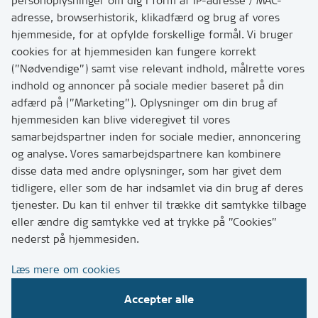
personoplysninger om dig i form af IP-adresse / MAC-
Kontakt
adresse, browserhistorik, klikadfærd og brug af vores
Skriv til os via Digital Post
hjemmeside, for at opfylde forskellige formål. Vi bruger
Har du brug for at komme i kontakt med os? Se her
cookies for at hjemmesiden kan fungere korrekt
hvordan
(”Nødvendige”) samt vise relevant indhold, målrette vores
Tip os om huller i vejen eller andet
indhold og annoncer på sociale medier baseret på din
adfærd på (”Marketing”). Oplysninger om din brug af
T:
7249 6000
hjemmesiden kan blive videregivet til vores
Bemærk: vi har mange opkald mellem kl. 10 og 11
samarbejdspartner inden for sociale medier, annoncering
og analyse. Vores samarbejdspartnere kan kombinere
disse data med andre oplysninger, som har givet dem
Links
tidligere, eller som de har indsamlet via din brug af deres
tjenester. Du kan til enhver til trække dit samtykke tilbage
Tilgængelighedserklæring
eller ændre dig samtykke ved at trykke på ”Cookies”
Cookies
nederst på hjemmesiden.
Databeskyttelse
Læs mere om cookies
CVR, EAN og betaling
Accepter alle