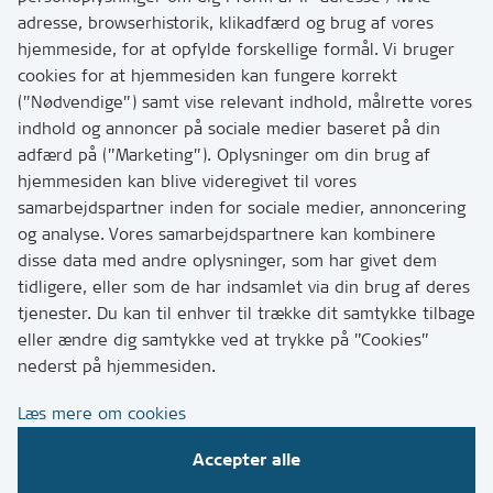
Kontakt
adresse, browserhistorik, klikadfærd og brug af vores
Skriv til os via Digital Post
hjemmeside, for at opfylde forskellige formål. Vi bruger
Har du brug for at komme i kontakt med os? Se her
cookies for at hjemmesiden kan fungere korrekt
hvordan
(”Nødvendige”) samt vise relevant indhold, målrette vores
Tip os om huller i vejen eller andet
indhold og annoncer på sociale medier baseret på din
adfærd på (”Marketing”). Oplysninger om din brug af
T:
7249 6000
hjemmesiden kan blive videregivet til vores
Bemærk: vi har mange opkald mellem kl. 10 og 11
samarbejdspartner inden for sociale medier, annoncering
og analyse. Vores samarbejdspartnere kan kombinere
disse data med andre oplysninger, som har givet dem
Links
tidligere, eller som de har indsamlet via din brug af deres
tjenester. Du kan til enhver til trække dit samtykke tilbage
Tilgængelighedserklæring
eller ændre dig samtykke ved at trykke på ”Cookies”
Cookies
nederst på hjemmesiden.
Databeskyttelse
Læs mere om cookies
CVR, EAN og betaling
Accepter alle
Følg os på sociale medier