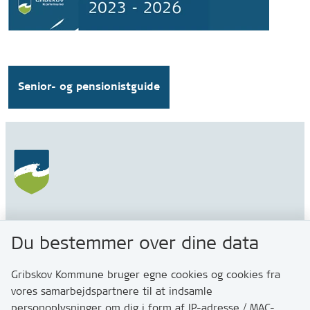
Senior- og pensionistguide
Gribskov Kommune
Du bestemmer over dine data
Rådhusvej 3
3200 Helsinge
Gribskov Kommune bruger egne cookies og cookies fra
vores samarbejdspartnere til at indsamle
personoplysninger om dig i form af IP-adresse / MAC-