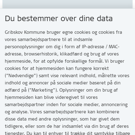
Gribskov Kommune
Du bestemmer over dine data
Rådhusvej 3
3200 Helsinge
Gribskov Kommune bruger egne cookies og cookies fra
vores samarbejdspartnere til at indsamle
personoplysninger om dig i form af IP-adresse / MAC-
Kontakt
adresse, browserhistorik, klikadfærd og brug af vores
Skriv til os via Digital Post
hjemmeside, for at opfylde forskellige formål. Vi bruger
Har du brug for at komme i kontakt med os? Se her
cookies for at hjemmesiden kan fungere korrekt
hvordan
(”Nødvendige”) samt vise relevant indhold, målrette vores
Tip os om huller i vejen eller andet
indhold og annoncer på sociale medier baseret på din
adfærd på (”Marketing”). Oplysninger om din brug af
T:
7249 6000
hjemmesiden kan blive videregivet til vores
Bemærk: vi har mange opkald mellem kl. 10 og 11
samarbejdspartner inden for sociale medier, annoncering
og analyse. Vores samarbejdspartnere kan kombinere
disse data med andre oplysninger, som har givet dem
Links
tidligere, eller som de har indsamlet via din brug af deres
tjenester. Du kan til enhver til trække dit samtykke tilbage
Tilgængelighedserklæring