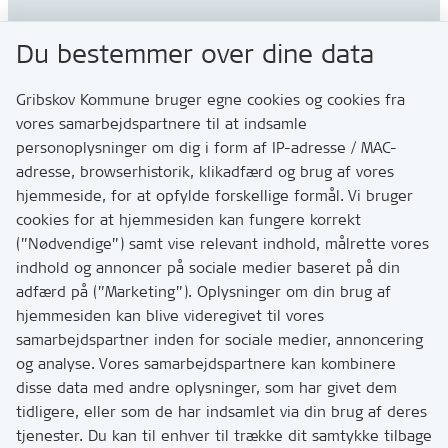
Gribskov Kommune
Du bestemmer over dine data
Rådhusvej 3
3200 Helsinge
Gribskov Kommune bruger egne cookies og cookies fra
vores samarbejdspartnere til at indsamle
personoplysninger om dig i form af IP-adresse / MAC-
Kontakt
adresse, browserhistorik, klikadfærd og brug af vores
Skriv til os via Digital Post
hjemmeside, for at opfylde forskellige formål. Vi bruger
Har du brug for at komme i kontakt med os? Se her
cookies for at hjemmesiden kan fungere korrekt
hvordan
(”Nødvendige”) samt vise relevant indhold, målrette vores
Tip os om huller i vejen eller andet
indhold og annoncer på sociale medier baseret på din
adfærd på (”Marketing”). Oplysninger om din brug af
T:
7249 6000
hjemmesiden kan blive videregivet til vores
Bemærk: vi har mange opkald mellem kl. 10 og 11
samarbejdspartner inden for sociale medier, annoncering
og analyse. Vores samarbejdspartnere kan kombinere
disse data med andre oplysninger, som har givet dem
Links
tidligere, eller som de har indsamlet via din brug af deres
tjenester. Du kan til enhver til trække dit samtykke tilbage
Tilgængelighedserklæring