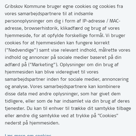
3200 Helsinge
Gribskov Kommune bruger egne cookies og cookies fra
vores samarbejdspartnere til at indsamle
personoplysninger om dig i form af IP-adresse / MAC-
Kontakt
adresse, browserhistorik, klikadfærd og brug af vores
Skriv til os via Digital Post
hjemmeside, for at opfylde forskellige formål. Vi bruger
Har du brug for at komme i kontakt med os? Se her
cookies for at hjemmesiden kan fungere korrekt
hvordan
(”Nødvendige”) samt vise relevant indhold, målrette vores
Tip os om huller i vejen eller andet
indhold og annoncer på sociale medier baseret på din
adfærd på (”Marketing”). Oplysninger om din brug af
T:
7249 6000
hjemmesiden kan blive videregivet til vores
Bemærk: vi har mange opkald mellem kl. 10 og 11
samarbejdspartner inden for sociale medier, annoncering
og analyse. Vores samarbejdspartnere kan kombinere
disse data med andre oplysninger, som har givet dem
Links
tidligere, eller som de har indsamlet via din brug af deres
tjenester. Du kan til enhver til trække dit samtykke tilbage
Tilgængelighedserklæring
eller ændre dig samtykke ved at trykke på ”Cookies”
Cookies
nederst på hjemmesiden.
Databeskyttelse
Læs mere om cookies