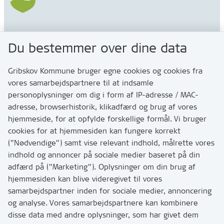
Gribskov Kommune
Du bestemmer over dine data
Rådhusvej 3
3200 Helsinge
Gribskov Kommune bruger egne cookies og cookies fra
vores samarbejdspartnere til at indsamle
personoplysninger om dig i form af IP-adresse / MAC-
Kontakt
adresse, browserhistorik, klikadfærd og brug af vores
Skriv til os via Digital Post
hjemmeside, for at opfylde forskellige formål. Vi bruger
Har du brug for at komme i kontakt med os? Se her
cookies for at hjemmesiden kan fungere korrekt
hvordan
(”Nødvendige”) samt vise relevant indhold, målrette vores
Tip os om huller i vejen eller andet
indhold og annoncer på sociale medier baseret på din
adfærd på (”Marketing”). Oplysninger om din brug af
T:
7249 6000
hjemmesiden kan blive videregivet til vores
Bemærk: vi har mange opkald mellem kl. 10 og 11
samarbejdspartner inden for sociale medier, annoncering
og analyse. Vores samarbejdspartnere kan kombinere
disse data med andre oplysninger, som har givet dem
Links