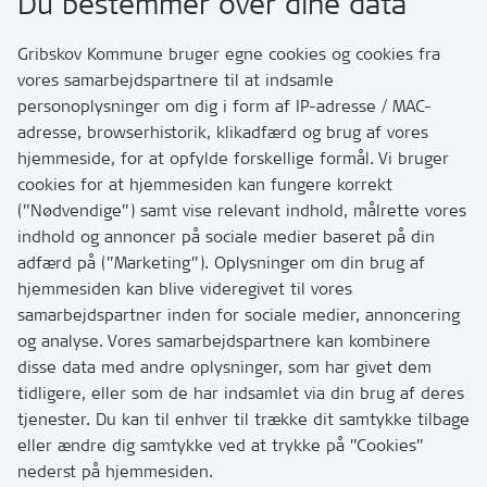
Du bestemmer over dine data
Rådhusvej 3
3200 Helsinge
Gribskov Kommune bruger egne cookies og cookies fra
vores samarbejdspartnere til at indsamle
personoplysninger om dig i form af IP-adresse / MAC-
Kontakt
adresse, browserhistorik, klikadfærd og brug af vores
Skriv til os via Digital Post
hjemmeside, for at opfylde forskellige formål. Vi bruger
Har du brug for at komme i kontakt med os? Se her
cookies for at hjemmesiden kan fungere korrekt
hvordan
(”Nødvendige”) samt vise relevant indhold, målrette vores
Tip os om huller i vejen eller andet
indhold og annoncer på sociale medier baseret på din
adfærd på (”Marketing”). Oplysninger om din brug af
T:
7249 6000
hjemmesiden kan blive videregivet til vores
Bemærk: vi har mange opkald mellem kl. 10 og 11
samarbejdspartner inden for sociale medier, annoncering
og analyse. Vores samarbejdspartnere kan kombinere
disse data med andre oplysninger, som har givet dem
Links
tidligere, eller som de har indsamlet via din brug af deres
tjenester. Du kan til enhver til trække dit samtykke tilbage
Tilgængelighedserklæring
eller ændre dig samtykke ved at trykke på ”Cookies”
Cookies
nederst på hjemmesiden.