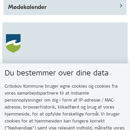
Mødekalender
Gribskov Kommune
Du bestemmer over dine data
Rådhusvej 3
3200 Helsinge
Gribskov Kommune bruger egne cookies og cookies fra
vores samarbejdspartnere til at indsamle
personoplysninger om dig i form af IP-adresse / MAC-
Kontakt
adresse, browserhistorik, klikadfærd og brug af vores
Skriv til os via Digital Post
hjemmeside, for at opfylde forskellige formål. Vi bruger
Har du brug for at komme i kontakt med os? Se her
cookies for at hjemmesiden kan fungere korrekt
hvordan
(”Nødvendige”) samt vise relevant indhold, målrette vores