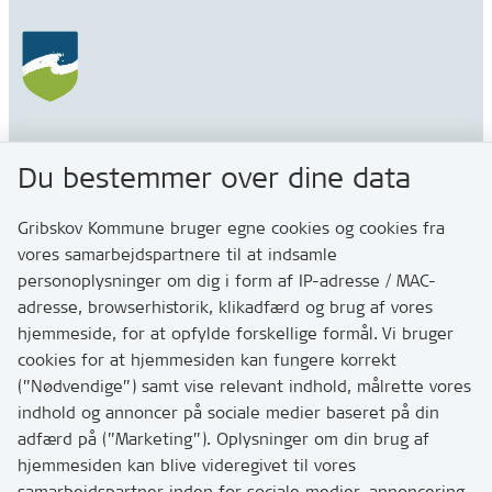
Gribskov Kommune
Du bestemmer over dine data
Rådhusvej 3
3200 Helsinge
Gribskov Kommune bruger egne cookies og cookies fra
vores samarbejdspartnere til at indsamle
personoplysninger om dig i form af IP-adresse / MAC-
Kontakt
adresse, browserhistorik, klikadfærd og brug af vores
Skriv til os via Digital Post
hjemmeside, for at opfylde forskellige formål. Vi bruger
Har du brug for at komme i kontakt med os? Se her
cookies for at hjemmesiden kan fungere korrekt
hvordan
(”Nødvendige”) samt vise relevant indhold, målrette vores
Tip os om huller i vejen eller andet
indhold og annoncer på sociale medier baseret på din
adfærd på (”Marketing”). Oplysninger om din brug af
T:
7249 6000
hjemmesiden kan blive videregivet til vores
Bemærk: vi har mange opkald mellem kl. 10 og 11
samarbejdspartner inden for sociale medier, annoncering