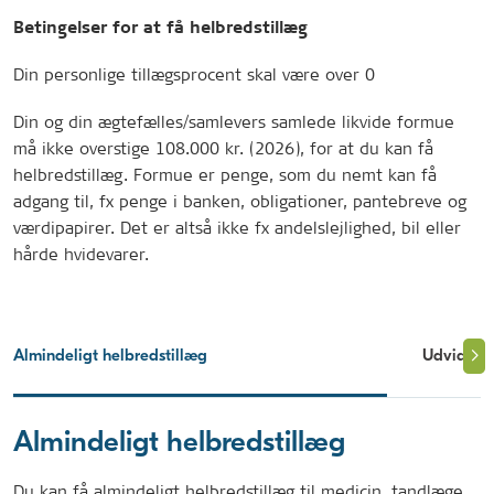
Betingelser for at få helbredstillæg
Din personlige tillægsprocent skal være over 0
Din og din ægtefælles/samlevers samlede likvide formue
må ikke overstige 108.000 kr. (2026), for at du kan få
helbredstillæg. Formue er penge, som du nemt kan få
adgang til, fx penge i banken, obligationer, pantebreve og
værdipapirer. Det er altså ikke fx andelslejlighed, bil eller
hårde hvidevarer.
Almindeligt helbredstillæg
Udvidet h
Almindeligt helbredstillæg
Du kan få almindeligt helbredstillæg til medicin, tandlæge,