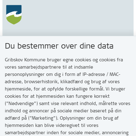
Gribskov Kommune
Du bestemmer over dine data
Rådhusvej 3
3200 Helsinge
Gribskov Kommune bruger egne cookies og cookies fra
vores samarbejdspartnere til at indsamle
personoplysninger om dig i form af IP-adresse / MAC-
Kontakt
adresse, browserhistorik, klikadfærd og brug af vores
Skriv til os via Digital Post
hjemmeside, for at opfylde forskellige formål. Vi bruger
Har du brug for at komme i kontakt med os? Se her
cookies for at hjemmesiden kan fungere korrekt
hvordan
(”Nødvendige”) samt vise relevant indhold, målrette vores
Tip os om huller i vejen eller andet
indhold og annoncer på sociale medier baseret på din
adfærd på (”Marketing”). Oplysninger om din brug af
T:
7249 6000
hjemmesiden kan blive videregivet til vores
Bemærk: vi har mange opkald mellem kl. 10 og 11
samarbejdspartner inden for sociale medier, annoncering