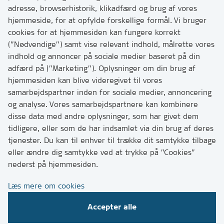
Kontakt
adresse, browserhistorik, klikadfærd og brug af vores
Skriv til os via Digital Post
hjemmeside, for at opfylde forskellige formål. Vi bruger
Har du brug for at komme i kontakt med os? Se her
cookies for at hjemmesiden kan fungere korrekt
hvordan
(”Nødvendige”) samt vise relevant indhold, målrette vores
Tip os om huller i vejen eller andet
indhold og annoncer på sociale medier baseret på din
adfærd på (”Marketing”). Oplysninger om din brug af
T:
7249 6000
hjemmesiden kan blive videregivet til vores
Bemærk: vi har mange opkald mellem kl. 10 og 11
samarbejdspartner inden for sociale medier, annoncering
og analyse. Vores samarbejdspartnere kan kombinere
disse data med andre oplysninger, som har givet dem
Links
tidligere, eller som de har indsamlet via din brug af deres
tjenester. Du kan til enhver til trække dit samtykke tilbage
Tilgængelighedserklæring
eller ændre dig samtykke ved at trykke på ”Cookies”
Cookies
nederst på hjemmesiden.
Databeskyttelse
Læs mere om cookies
CVR, EAN og betaling
Accepter alle
Følg os på sociale medier