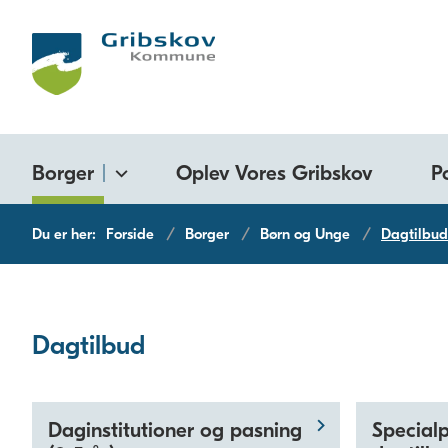
Borger
Oplev Vores Gribskov
P
Du er her:
Forside
Borger
Børn og Unge
Dagtilbud
Dagtilbud
Daginstitutioner og pasning
Special