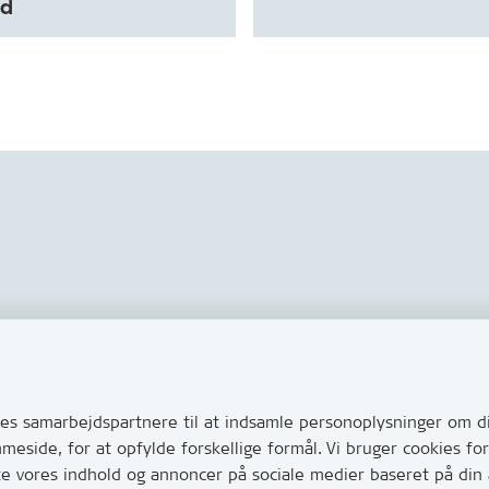
ud
Links
s via Digital Post
Tilgængelighedserklæring
ug for at komme i kontakt
s samarbejdspartnere til at indsamle personoplysninger om di
Cookies
e her hvordan
mmeside, for at opfylde forskellige formål. Vi bruger cookies 
Databeskyttelse
huller i vejen eller andet
te vores indhold og annoncer på sociale medier baseret på din