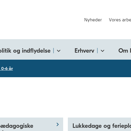
Nyheder
Vores arbe
olitik og indflydelse
Erhverv
Om 
 0-6 år
pædagogiske
Lukkedage og feriepl