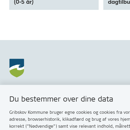
(0-5 år)
dagtilb
Gribskov Kommune
Kontakt
Du bestemmer over dine data
Rådhusvej 3
Skriv til o
3200 Helsinge
Har du br
Gribskov Kommune bruger egne cookies og cookies fra vore
med os? S
adresse, browserhistorik, klikadfærd og brug af vores hje
Tip os om 
korrekt (”Nødvendige”) samt vise relevant indhold, målret