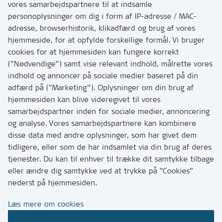
vores samarbejdspartnere til at indsamle
personoplysninger om dig i form af IP-adresse / MAC-
Kontakt
adresse, browserhistorik, klikadfærd og brug af vores
Skriv til os via Digital Post
hjemmeside, for at opfylde forskellige formål. Vi bruger
Har du brug for at komme i kontakt med os? Se her
cookies for at hjemmesiden kan fungere korrekt
hvordan
(”Nødvendige”) samt vise relevant indhold, målrette vores
Tip os om huller i vejen eller andet
indhold og annoncer på sociale medier baseret på din
adfærd på (”Marketing”). Oplysninger om din brug af
T:
7249 6000
hjemmesiden kan blive videregivet til vores
Bemærk: vi har mange opkald mellem kl. 10 og 11
samarbejdspartner inden for sociale medier, annoncering
og analyse. Vores samarbejdspartnere kan kombinere
disse data med andre oplysninger, som har givet dem
Links
tidligere, eller som de har indsamlet via din brug af deres
tjenester. Du kan til enhver til trække dit samtykke tilbage
Tilgængelighedserklæring
eller ændre dig samtykke ved at trykke på ”Cookies”
Cookies
nederst på hjemmesiden.
Databeskyttelse
Læs mere om cookies
CVR, EAN og betaling