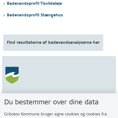
Badevandsprofil Tisvildeleje
Badevandsprofil Stængehus
Find resultaterne af badevandsanalyserne her
Gribskov Kommune
Du bestemmer over dine data
Rådhusvej 3
3200 Helsinge
Gribskov Kommune bruger egne cookies og cookies fra