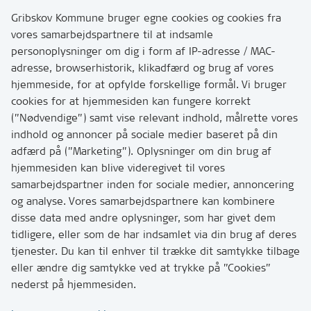
3200 Helsinge
Gribskov Kommune bruger egne cookies og cookies fra
vores samarbejdspartnere til at indsamle
personoplysninger om dig i form af IP-adresse / MAC-
Kontakt
adresse, browserhistorik, klikadfærd og brug af vores
Skriv til os via Digital Post
hjemmeside, for at opfylde forskellige formål. Vi bruger
Har du brug for at komme i kontakt med os? Se her
cookies for at hjemmesiden kan fungere korrekt
hvordan
(”Nødvendige”) samt vise relevant indhold, målrette vores
Tip os om huller i vejen eller andet
indhold og annoncer på sociale medier baseret på din
adfærd på (”Marketing”). Oplysninger om din brug af
T:
7249 6000
hjemmesiden kan blive videregivet til vores
Bemærk: vi har mange opkald mellem kl. 10 og 11
samarbejdspartner inden for sociale medier, annoncering
og analyse. Vores samarbejdspartnere kan kombinere
disse data med andre oplysninger, som har givet dem
Links
tidligere, eller som de har indsamlet via din brug af deres
tjenester. Du kan til enhver til trække dit samtykke tilbage
Tilgængelighedserklæring
eller ændre dig samtykke ved at trykke på ”Cookies”
Cookies
nederst på hjemmesiden.
Databeskyttelse