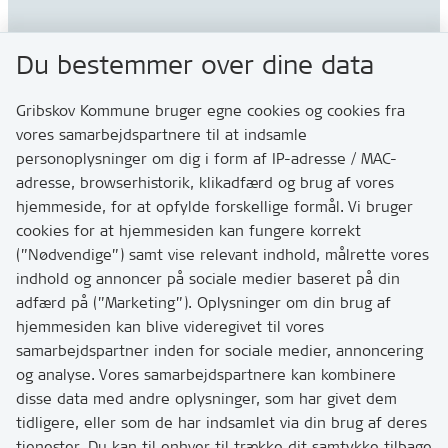
Gribskov Kommune
Du bestemmer over dine data
Rådhusvej 3
3200 Helsinge
Gribskov Kommune bruger egne cookies og cookies fra
vores samarbejdspartnere til at indsamle
personoplysninger om dig i form af IP-adresse / MAC-
Kontakt
adresse, browserhistorik, klikadfærd og brug af vores
Skriv til os via Digital Post
hjemmeside, for at opfylde forskellige formål. Vi bruger
Har du brug for at komme i kontakt med os? Se her
cookies for at hjemmesiden kan fungere korrekt
hvordan
(”Nødvendige”) samt vise relevant indhold, målrette vores
Tip os om huller i vejen eller andet
indhold og annoncer på sociale medier baseret på din
adfærd på (”Marketing”). Oplysninger om din brug af
T:
7249 6000
hjemmesiden kan blive videregivet til vores
Bemærk: vi har mange opkald mellem kl. 10 og 11
samarbejdspartner inden for sociale medier, annoncering
og analyse. Vores samarbejdspartnere kan kombinere
disse data med andre oplysninger, som har givet dem
Links
tidligere, eller som de har indsamlet via din brug af deres
tjenester. Du kan til enhver til trække dit samtykke tilbage