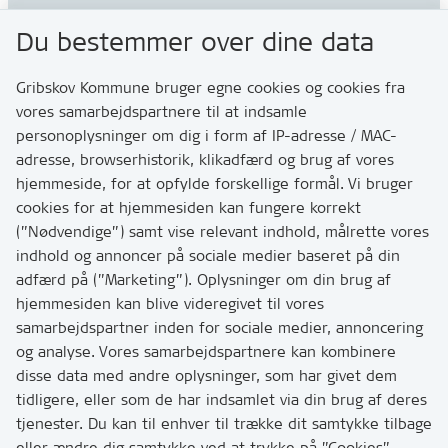
Gribskov Kommune
Du bestemmer over dine data
Rådhusvej 3
3200 Helsinge
Gribskov Kommune bruger egne cookies og cookies fra
vores samarbejdspartnere til at indsamle
personoplysninger om dig i form af IP-adresse / MAC-
Kontakt
adresse, browserhistorik, klikadfærd og brug af vores
Skriv til os via Digital Post
hjemmeside, for at opfylde forskellige formål. Vi bruger
Har du brug for at komme i kontakt med os? Se her
cookies for at hjemmesiden kan fungere korrekt
hvordan
(”Nødvendige”) samt vise relevant indhold, målrette vores
Tip os om huller i vejen eller andet
indhold og annoncer på sociale medier baseret på din
adfærd på (”Marketing”). Oplysninger om din brug af
T:
7249 6000
hjemmesiden kan blive videregivet til vores
Bemærk: vi har mange opkald mellem kl. 10 og 11
samarbejdspartner inden for sociale medier, annoncering
og analyse. Vores samarbejdspartnere kan kombinere
disse data med andre oplysninger, som har givet dem
Links
tidligere, eller som de har indsamlet via din brug af deres
tjenester. Du kan til enhver til trække dit samtykke tilbage
Tilgængelighedserklæring
eller ændre dig samtykke ved at trykke på ”Cookies”