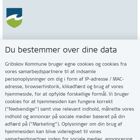
Gribskov Kommune
Du bestemmer over dine data
Rådhusvej 3
3200 Helsinge
Gribskov Kommune bruger egne cookies og cookies fra
vores samarbejdspartnere til at indsamle
personoplysninger om dig i form af IP-adresse / MAC-
Kontakt
adresse, browserhistorik, klikadfærd og brug af vores
Skriv til os via Digital Post
hjemmeside, for at opfylde forskellige formål. Vi bruger
Har du brug for at komme i kontakt med os? Se her
cookies for at hjemmesiden kan fungere korrekt
hvordan
(”Nødvendige”) samt vise relevant indhold, målrette vores
Tip os om huller i vejen eller andet
indhold og annoncer på sociale medier baseret på din
adfærd på (”Marketing”). Oplysninger om din brug af
T:
7249 6000
hjemmesiden kan blive videregivet til vores
Bemærk: vi har mange opkald mellem kl. 10 og 11
samarbejdspartner inden for sociale medier, annoncering