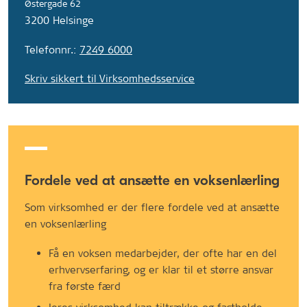
Østergade 62
3200 Helsinge
Telefonnr.:
7249 6000
Skriv sikkert til Virksomhedsservice
Fordele ved at ansætte en voksenlærling
Som virksomhed er der flere fordele ved at ansætte
en voksenlærling
Få en voksen medarbejder, der ofte har en del
erhvervserfaring, og er klar til et større ansvar
fra første færd