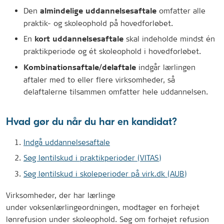
Den
omfatter alle
almindelige uddannelsesaftale
praktik- og skoleophold på hovedforløbet.
En
skal indeholde mindst én
kort uddannelsesaftale
praktikperiode og ét skoleophold i hovedforløbet.
indgår lærlingen
Kombinationsaftale/delaftale
aftaler med to eller flere virksomheder, så
delaftalerne tilsammen omfatter hele uddannelsen.
Hvad gør du når du har en kandidat?
Indgå uddannelsesaftale
Søg løntilskud i praktikperioder (VITAS)
Søg løntilskud i skoleperioder på virk.dk (AUB)
Virksomheder, der har lærlinge
under voksenlærlingeordningen, modtager en forhøjet
lønrefusion under skoleophold. Søg om forhøjet refusion