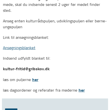
møde, skal du indsende senest 2 uger før mødet finder
sted.
Ansøg enten kulturrådspuljen, udviklingspuljen eller børne-
ungepuljen
Link til ansøgningsblanket:
Ansøgningsblanket
Indsend udfyldt blanket til:
kultur-fritid@gribskov.dk
læs om puljerne
her
læs dagsordener og referater fra møderne
her