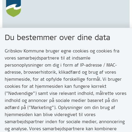
Gribskov Kommune
Du bestemmer over dine data
Rådhusvej 3
3200 Helsinge
Gribskov Kommune bruger egne cookies og cookies fra
vores samarbejdspartnere til at indsamle
personoplysninger om dig i form af IP-adresse / MAC-
Kontakt
adresse, browserhistorik, klikadfærd og brug af vores
Skriv til os via Digital Post
hjemmeside, for at opfylde forskellige formål. Vi bruger
Har du brug for at komme i kontakt med os? Se her
cookies for at hjemmesiden kan fungere korrekt
hvordan
(”Nødvendige”) samt vise relevant indhold, målrette vores
Tip os om huller i vejen eller andet
indhold og annoncer på sociale medier baseret på din
adfærd på (”Marketing”). Oplysninger om din brug af
T:
7249 6000
hjemmesiden kan blive videregivet til vores
Bemærk: vi har mange opkald mellem kl. 10 og 11
samarbejdspartner inden for sociale medier, annoncering
og analyse. Vores samarbejdspartnere kan kombinere