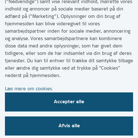
hvordan
(”Nødvendige”) samt vise relevant indhold, målrette vores
Tip os om huller i vejen eller andet
indhold og annoncer på sociale medier baseret på din
adfærd på (”Marketing”). Oplysninger om din brug af
T:
7249 6000
hjemmesiden kan blive videregivet til vores
Bemærk: vi har mange opkald mellem kl. 10 og 11
samarbejdspartner inden for sociale medier, annoncering
og analyse. Vores samarbejdspartnere kan kombinere
disse data med andre oplysninger, som har givet dem
Links
tidligere, eller som de har indsamlet via din brug af deres
tjenester. Du kan til enhver til trække dit samtykke tilbage
Tilgængelighedserklæring
eller ændre dig samtykke ved at trykke på ”Cookies”
Cookies
nederst på hjemmesiden.
Databeskyttelse
Læs mere om cookies
CVR, EAN og betaling
Accepter alle
Følg os på sociale medier
Afvis alle