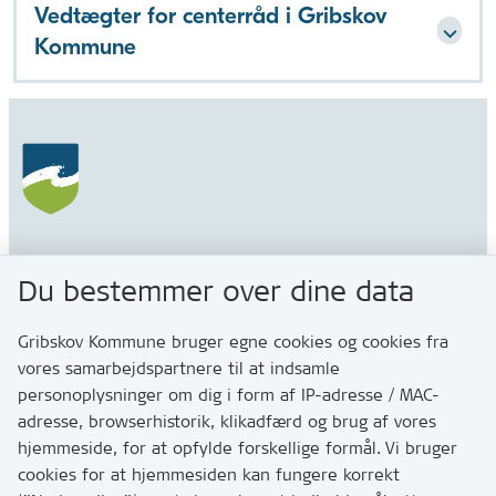
Vedtægter for centerråd i Gribskov
Kommune
Gribskov Kommune
Du bestemmer over dine data
Rådhusvej 3
3200 Helsinge
Gribskov Kommune bruger egne cookies og cookies fra
vores samarbejdspartnere til at indsamle
personoplysninger om dig i form af IP-adresse / MAC-
Kontakt
adresse, browserhistorik, klikadfærd og brug af vores
Skriv til os via Digital Post
hjemmeside, for at opfylde forskellige formål. Vi bruger
Har du brug for at komme i kontakt med os? Se her
cookies for at hjemmesiden kan fungere korrekt