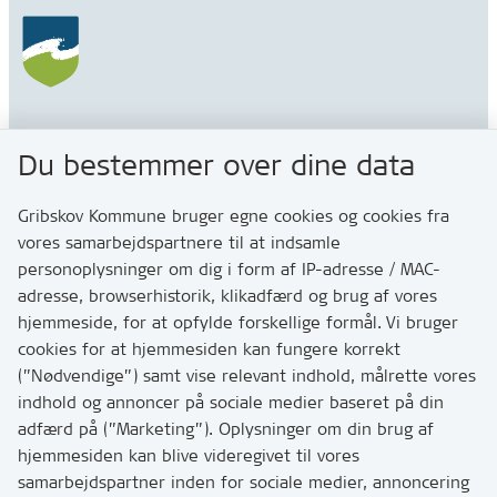
Gribskov Kommune
Du bestemmer over dine data
Rådhusvej 3
3200 Helsinge
Gribskov Kommune bruger egne cookies og cookies fra
vores samarbejdspartnere til at indsamle
personoplysninger om dig i form af IP-adresse / MAC-
Kontakt
adresse, browserhistorik, klikadfærd og brug af vores
Skriv til os via Digital Post
hjemmeside, for at opfylde forskellige formål. Vi bruger
Har du brug for at komme i kontakt med os? Se her
cookies for at hjemmesiden kan fungere korrekt
hvordan
(”Nødvendige”) samt vise relevant indhold, målrette vores
Tip os om huller i vejen eller andet
indhold og annoncer på sociale medier baseret på din
adfærd på (”Marketing”). Oplysninger om din brug af
T:
7249 6000
hjemmesiden kan blive videregivet til vores
Bemærk: vi har mange opkald mellem kl. 10 og 11
samarbejdspartner inden for sociale medier, annoncering