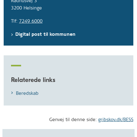
Rådhusvej 3
3200 Helsinge
Tlf:
7249 6000
Digital post til kommunen
Relaterede links
Beredskab
Genvej til denne side:
gribskov.dk/BESS