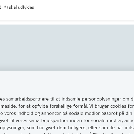
 (*) skal udfyldes
Links
s via Digital Post
Tilgængelighedserklæring
ug for at komme i kontakt
s samarbejdspartnere til at indsamle personoplysninger om di
Cookies
e her hvordan
mmeside, for at opfylde forskellige formål. Vi bruger cookies 
Databeskyttelse
huller i vejen eller andet
te vores indhold og annoncer på sociale medier baseret på din
CVR, EAN og betaling
vet til vores samarbejdspartner inden for sociale medier, ann
0
lysninger, som har givet dem tidligere, eller som de har indsa
har mange opkald mellem kl.