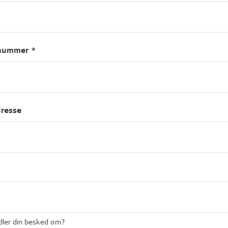
nummer *
dresse
ler din besked om?