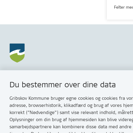
Felter med
Gribskov Kommune
Kontakt
Du bestemmer over dine data
Rådhusvej 3
Skriv til o
3200 Helsinge
Har du br
Gribskov Kommune bruger egne cookies og cookies fra vore
med os? S
adresse, browserhistorik, klikadfærd og brug af vores hje
Tip os om 
korrekt (”Nødvendige”) samt vise relevant indhold, målret
Oplysninger om din brug af hjemmesiden kan blive videregi
T:
7249 600
samarbejdspartnere kan kombinere disse data med andre op
Bemærk: vi 