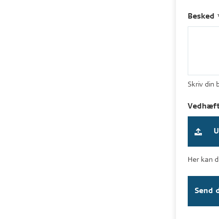
Besked 
Skriv din
Vedhæft 
U
Her kan du
Send d