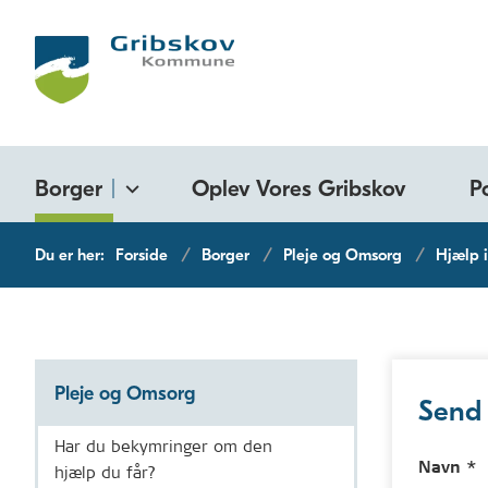
Borger
Oplev Vores Gribskov
P
Du er her:
Forside
Borger
Pleje og Omsorg
Hjælp 
Pleje og Omsorg
Send 
Har du bekymringer om den
Navn *
hjælp du får?