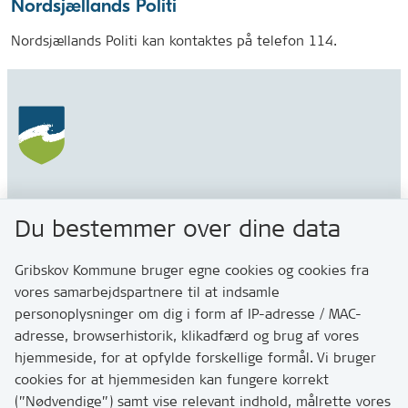
Nordsjællands Politi
Nordsjællands Politi kan kontaktes på telefon 114.
Gribskov Kommune
Du bestemmer over dine data
Rådhusvej 3
3200 Helsinge
Gribskov Kommune bruger egne cookies og cookies fra
vores samarbejdspartnere til at indsamle
personoplysninger om dig i form af IP-adresse / MAC-
Kontakt
adresse, browserhistorik, klikadfærd og brug af vores
Skriv til os via Digital Post
hjemmeside, for at opfylde forskellige formål. Vi bruger
Har du brug for at komme i kontakt med os? Se her
cookies for at hjemmesiden kan fungere korrekt
hvordan
(”Nødvendige”) samt vise relevant indhold, målrette vores