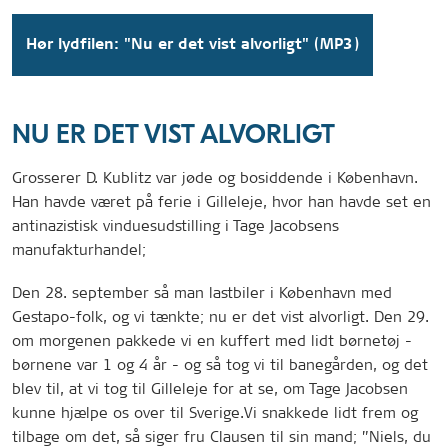
Hør lydfilen: "Nu er det vist alvorligt" (MP3)
NU ER DET VIST ALVORLIGT
Grosserer D. Kublitz var jøde og bosiddende i København.
Han havde været på ferie i Gilleleje, hvor han havde set en
antinazistisk vinduesudstilling i Tage Jacobsens
manufakturhandel;
Den 28. september så man lastbiler i København med
Gestapo-folk, og vi tænkte; nu er det vist alvorligt. Den 29.
om morgenen pakkede vi en kuffert med lidt børnetøj -
børnene var 1 og 4 år - og så tog vi til banegården, og det
blev til, at vi tog til Gilleleje for at se, om Tage Jacobsen
kunne hjælpe os over til Sverige.Vi snakkede lidt frem og
tilbage om det, så siger fru Clausen til sin mand; ”Niels, du