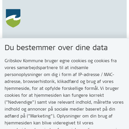
Gribskov Kommune
Du bestemmer over dine data
Rådhusvej 3
3200 Helsinge
Gribskov Kommune bruger egne cookies og cookies fra
vores samarbejdspartnere til at indsamle
personoplysninger om dig i form af IP-adresse / MAC-
Kontakt
adresse, browserhistorik, klikadfærd og brug af vores
Skriv til os via Digital Post
hjemmeside, for at opfylde forskellige formål. Vi bruger
Har du brug for at komme i kontakt med os? Se her
cookies for at hjemmesiden kan fungere korrekt
hvordan
(”Nødvendige”) samt vise relevant indhold, målrette vores
Tip os om huller i vejen eller andet
indhold og annoncer på sociale medier baseret på din
adfærd på (”Marketing”). Oplysninger om din brug af
T:
7249 6000
hjemmesiden kan blive videregivet til vores
Bemærk: vi har mange opkald mellem kl. 10 og 11