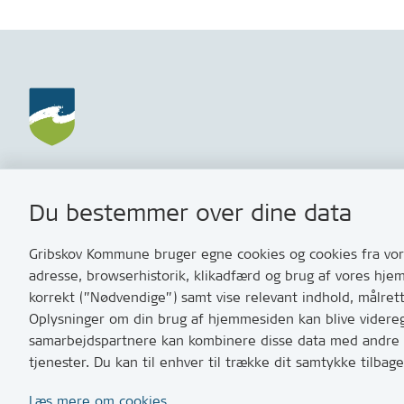
Gribskov Kommune
Kontakt
Du bestemmer over dine data
Rådhusvej 3
Skriv til o
3200 Helsinge
Har du br
Gribskov Kommune bruger egne cookies og cookies fra vore
med os? S
adresse, browserhistorik, klikadfærd og brug af vores hje
Tip os om 
korrekt (”Nødvendige”) samt vise relevant indhold, målret
Oplysninger om din brug af hjemmesiden kan blive videregi
T:
7249 600
samarbejdspartnere kan kombinere disse data med andre op
Bemærk: vi 
tjenester. Du kan til enhver til trække dit samtykke tilb
10 og 11
Læs mere om cookies