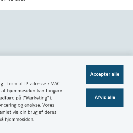
Følg os på sociale medier
Accepter alle
g i form af IP-adresse / MAC-
for at hjemmesiden kan fungere
Afvis alle
 adfærd på (”Marketing”).
oncering og analyse. Vores
mlet via din brug af deres
t på hjemmesiden.