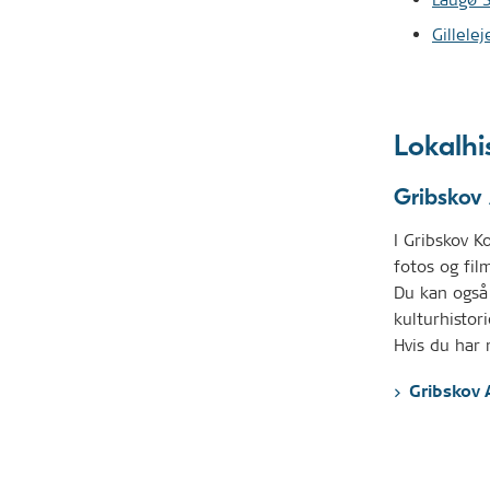
Gillele
Lokalhi
Gribskov 
I Gribskov K
fotos og fil
Du kan også
kulturhistori
Hvis du har 
Gribskov 