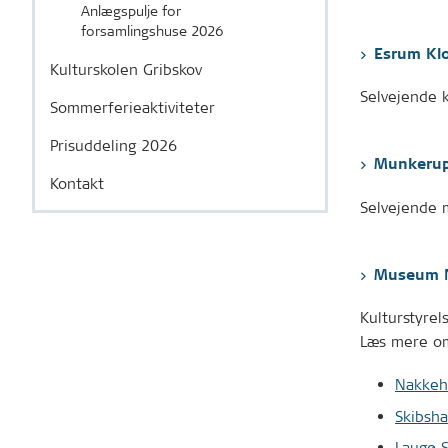
Anlægspulje for
forsamlingshuse 2026
Esrum Klo
Kulturskolen Gribskov
Selvejende 
Sommerferieaktiviteter
Prisuddeling 2026
Munkeru
Kontakt
Selvejende 
Museum N
Kulturstyre
Læs mere om
Nakkeh
Skibsha
Laugø 