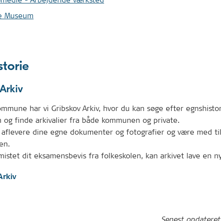
je Museum
storie
Arkiv
ommune har vi Gribskov Arkiv, hvor du kan søge efter egnshisto
m og finde arkivalier fra både kommunen og private.
 aflevere dine egne dokumenter og fotografier og være med til
en.
mistet dit eksamensbevis fra folkeskolen, kan arkivet lave en ny
Arkiv
Senest opdatere