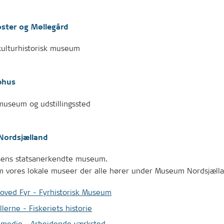
ster og Møllegård
kulturhistorisk museum
phus
museum og udstillingssted
ordsjælland
lsens statsanerkendte museum.
 vores lokale museer der alle hører under Museum Nordsjælla
oved Fyr - Fyrhistorisk Museum
llerne - Fiskeriets historie
Smedie - Arbejdende værksted