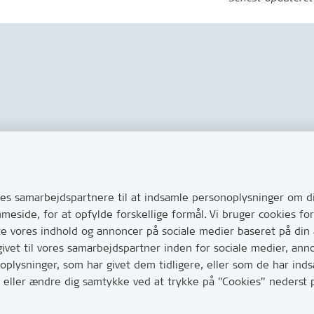
Links
s via Digital Post
Tilgængelighedserklæring
ug for at komme i kontakt
s samarbejdspartnere til at indsamle personoplysninger om di
Cookies
e her hvordan
mmeside, for at opfylde forskellige formål. Vi bruger cookies 
Databeskyttelse
huller i vejen eller andet
te vores indhold og annoncer på sociale medier baseret på din
CVR, EAN og betaling
vet til vores samarbejdspartner inden for sociale medier, ann
0
lysninger, som har givet dem tidligere, eller som de har indsa
har mange opkald mellem kl.
age eller ændre dig samtykke ved at trykke på ”Cookies” neders