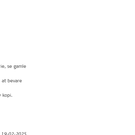
rie, se gamle
 at bevare
 kopi.
t
19-02-2025