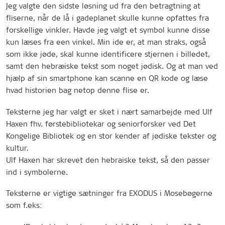
Jeg valgte den sidste løsning ud fra den betragtning at
fliserne, når de lå i gadeplanet skulle kunne opfattes fra
forskellige vinkler. Havde jeg valgt et symbol kunne disse
kun læses fra een vinkel. Min ide er, at man straks, også
som ikke jøde, skal kunne identificere stjernen i billedet,
samt den hebræiske tekst som noget jødisk. Og at man ved
hjælp af sin smartphone kan scanne en QR kode og læse
hvad historien bag netop denne flise er.
Teksterne jeg har valgt er sket i nært samarbejde med Ulf
Haxen fhv. førstebibliotekar og seniorforsker ved Det
Kongelige Bibliotek og en stor kender af jødiske tekster og
kultur.
Ulf Haxen har skrevet den hebraiske tekst, så den passer
ind i symbolerne.
Teksterne er vigtige sætninger fra EXODUS i Mosebøgerne
som f.eks: