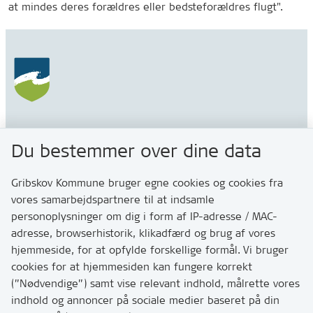
at mindes deres forældres eller bedsteforældres flugt".
Gribskov Kommune
Du bestemmer over dine data
Rådhusvej 3
3200 Helsinge
Gribskov Kommune bruger egne cookies og cookies fra
vores samarbejdspartnere til at indsamle
personoplysninger om dig i form af IP-adresse / MAC-
Kontakt
adresse, browserhistorik, klikadfærd og brug af vores
Skriv til os via Digital Post
hjemmeside, for at opfylde forskellige formål. Vi bruger
Har du brug for at komme i kontakt med os? Se her
cookies for at hjemmesiden kan fungere korrekt
hvordan
(”Nødvendige”) samt vise relevant indhold, målrette vores
Tip os om huller i vejen eller andet
indhold og annoncer på sociale medier baseret på din