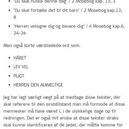
’Du skal huske denne dag’ / 2 Mosebog kap. 13, 3
’Du skal fortælle det til dit barn’ / 2 Mosebog kap.13,
8
’Herren velsigne dig og bevare dig’ / 4 Mosebog kap.6,
24-26
Men også korte værdiladede ord som:
HÅBET
LEV VEL
PLIGT
HERREN DEN ALMÆGTIGE
Jeg har lagt særligt vægt på at medtage disse tekster, der
skal referere til den sindstilstand man må formode at disse
mennesker må have været i, i de ulykkelige dage op til
redningen. Det er også mit ønske at disse tekster straks
skal kunne identificeres af de jøder, der måtte komme for