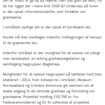
Det er tilladt at gå op på højene, men pas godt på dem, for
de har ligget der i mere end 3500 år! Undervejs på turen
er der opsat informationsskilte, som fortæller om
gravhøjene.
I områdets sydlige del er der opsat et bordbænk-set.
Hunde må ikke medtages indenfor indhegningen af hensyn
til de græssende dyr.
Indenfor området er der mulighed for at opleve vid udsigt
over landskabet, en artsrig gravhøjsvegetation og
selvfølgelig højgruppen Maglehøje.
Muligheden for at opleve højgruppen på tætteste hold blev
etableret i 2014, hvor lodsejerne i området, Museum
Nordsjælland og Gribskov Kommune gik sammen om at
skabe adgang til de centrale gravhøje og formidling om
gravhøjene. Projektet modtog 230.790 kr. fra
Fødevareministeriet og EU til udførelse af projektet.