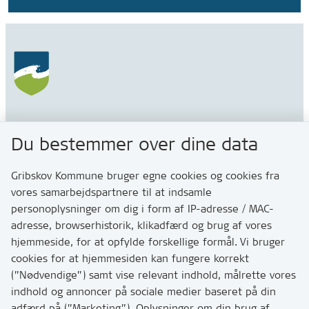
Gribskov Kommune
Du bestemmer over dine data
Rådhusvej 3
3200 Helsinge
Gribskov Kommune bruger egne cookies og cookies fra
vores samarbejdspartnere til at indsamle
personoplysninger om dig i form af IP-adresse / MAC-
Kontakt
adresse, browserhistorik, klikadfærd og brug af vores
Skriv til os via Digital Post
hjemmeside, for at opfylde forskellige formål. Vi bruger
Har du brug for at komme i kontakt med os? Se her
cookies for at hjemmesiden kan fungere korrekt
hvordan
(”Nødvendige”) samt vise relevant indhold, målrette vores
Tip os om huller i vejen eller andet
indhold og annoncer på sociale medier baseret på din
adfærd på (”Marketing”). Oplysninger om din brug af