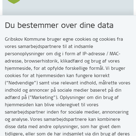
Gribskov Kommune
Du bestemmer over dine data
Rådhusvej 3
3200 Helsinge
Gribskov Kommune bruger egne cookies og cookies fra
vores samarbejdspartnere til at indsamle
personoplysninger om dig i form af IP-adresse / MAC-
Kontakt
adresse, browserhistorik, klikadfærd og brug af vores
Skriv til os via Digital Post
hjemmeside, for at opfylde forskellige formål. Vi bruger
Har du brug for at komme i kontakt med os? Se her
cookies for at hjemmesiden kan fungere korrekt
hvordan
(”Nødvendige”) samt vise relevant indhold, målrette vores
Tip os om huller i vejen eller andet
indhold og annoncer på sociale medier baseret på din
adfærd på (”Marketing”). Oplysninger om din brug af
T:
7249 6000
hjemmesiden kan blive videregivet til vores
Bemærk: vi har mange opkald mellem kl. 10 og 11
samarbejdspartner inden for sociale medier, annoncering
og analyse. Vores samarbejdspartnere kan kombinere
disse data med andre oplysninger, som har givet dem
Links
tidligere, eller som de har indsamlet via din brug af deres