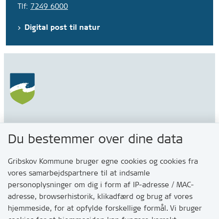
Tlf:
7249 6000
Digital post til natur
Gribskov Kommune
Du bestemmer over dine data
Rådhusvej 3
3200 Helsinge
Gribskov Kommune bruger egne cookies og cookies fra
vores samarbejdspartnere til at indsamle
personoplysninger om dig i form af IP-adresse / MAC-
Kontakt
adresse, browserhistorik, klikadfærd og brug af vores
Skriv til os via Digital Post
hjemmeside, for at opfylde forskellige formål. Vi bruger
Har du brug for at komme i kontakt med os? Se her