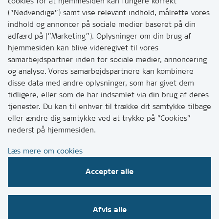
cookies for at hjemmesiden kan fungere korrekt
hvordan
(”Nødvendige”) samt vise relevant indhold, målrette vores
Tip os om huller i vejen eller andet
indhold og annoncer på sociale medier baseret på din
adfærd på (”Marketing”). Oplysninger om din brug af
T:
7249 6000
hjemmesiden kan blive videregivet til vores
Bemærk: vi har mange opkald mellem kl. 10 og 11
samarbejdspartner inden for sociale medier, annoncering
og analyse. Vores samarbejdspartnere kan kombinere
disse data med andre oplysninger, som har givet dem
Links
tidligere, eller som de har indsamlet via din brug af deres
tjenester. Du kan til enhver til trække dit samtykke tilbage
Tilgængelighedserklæring
eller ændre dig samtykke ved at trykke på ”Cookies”
Cookies
nederst på hjemmesiden.
Databeskyttelse
Læs mere om cookies
CVR, EAN og betaling
Accepter alle
Følg os på sociale medier
Afvis alle