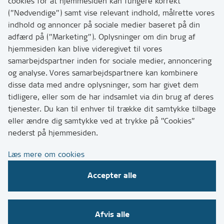
Har du brug for at komme i kontakt med os? Se her
cookies for at hjemmesiden kan fungere korrekt
hvordan
(”Nødvendige”) samt vise relevant indhold, målrette vores
Tip os om huller i vejen eller andet
indhold og annoncer på sociale medier baseret på din
adfærd på (”Marketing”). Oplysninger om din brug af
T:
7249 6000
hjemmesiden kan blive videregivet til vores
Bemærk: vi har mange opkald mellem kl. 10 og 11
samarbejdspartner inden for sociale medier, annoncering
og analyse. Vores samarbejdspartnere kan kombinere
disse data med andre oplysninger, som har givet dem
Links
tidligere, eller som de har indsamlet via din brug af deres
tjenester. Du kan til enhver til trække dit samtykke tilbage
Tilgængelighedserklæring
eller ændre dig samtykke ved at trykke på ”Cookies”
Cookies
nederst på hjemmesiden.
Databeskyttelse
Læs mere om cookies
CVR, EAN og betaling
Accepter alle
Følg os på sociale medier
Afvis alle