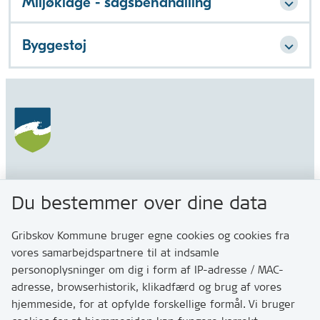
Miljøklage - sagsbehandlling
Byggestøj
Gribskov Kommune
Du bestemmer over dine data
Rådhusvej 3
3200 Helsinge
Gribskov Kommune bruger egne cookies og cookies fra
vores samarbejdspartnere til at indsamle
personoplysninger om dig i form af IP-adresse / MAC-
Kontakt
adresse, browserhistorik, klikadfærd og brug af vores
Skriv til os via Digital Post
hjemmeside, for at opfylde forskellige formål. Vi bruger