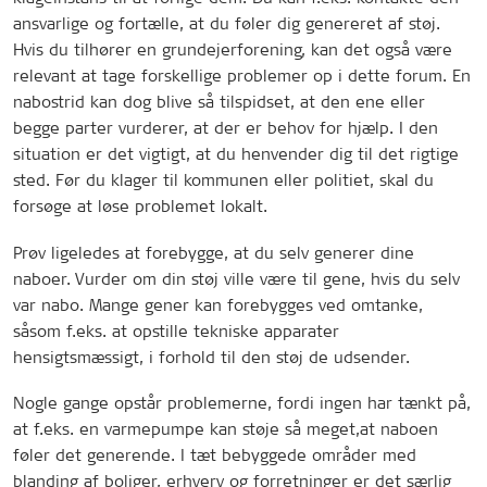
ansvarlige og fortælle, at du føler dig genereret af støj.
Hvis du tilhører en grundejerforening, kan det også være
relevant at tage forskellige problemer op i dette forum. En
nabostrid kan dog blive så tilspidset, at den ene eller
begge parter vurderer, at der er behov for hjælp. I den
situation er det vigtigt, at du henvender dig til det rigtige
sted. Før du klager til kommunen eller politiet, skal du
forsøge at løse problemet lokalt.
Prøv ligeledes at forebygge, at du selv generer dine
naboer. Vurder om din støj ville være til gene, hvis du selv
var nabo. Mange gener kan forebygges ved omtanke,
såsom f.eks. at opstille tekniske apparater
hensigtsmæssigt, i forhold til den støj de udsender.
Nogle gange opstår problemerne, fordi ingen har tænkt på,
at f.eks. en varmepumpe kan støje så meget,at naboen
føler det generende. I tæt bebyggede områder med
blanding af boliger, erhverv og forretninger er det særlig