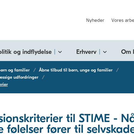
Nyheder
Vores arbe
olitik og indflydelse
Erhverv
Om 
 børn og familier
Åbne tilbud til børn, unge og familier
mæssige udfordringer
erier
sionskriterier til STIME - N
 følelser fører til selvskad