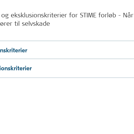
 og eksklusionskriterier for STIME forløb - Nå
fører til selvskade
nskriterier
ionskriterier