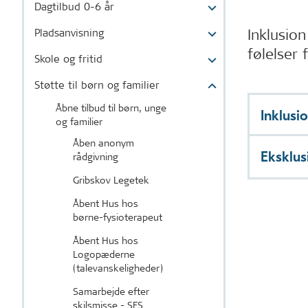
Dagtilbud 0-6 år
Inklusion
Pladsanvisning
følelser 
Skole og fritid
Støtte til børn og familier
Åbne tilbud til børn, unge
Inklusio
og familier
Åben anonym
Eksklus
rådgivning
Gribskov Legetek
Åbent Hus hos
børne-fysioterapeut
Åbent Hus hos
Logopæderne
(talevanskeligheder)
Samarbejde efter
skilsmisse - SES