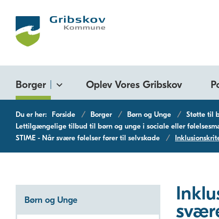
Borger
Oplev Vores Gribskov
P
Du er her:
Forside
Borger
Børn og Unge
Støtte til
Lettilgængelige tilbud til børn og unge i sociale eller følelses
STIME - Når svære følelser fører til selvskade
Inklusionskrit
Inklu
Børn og Unge
svære