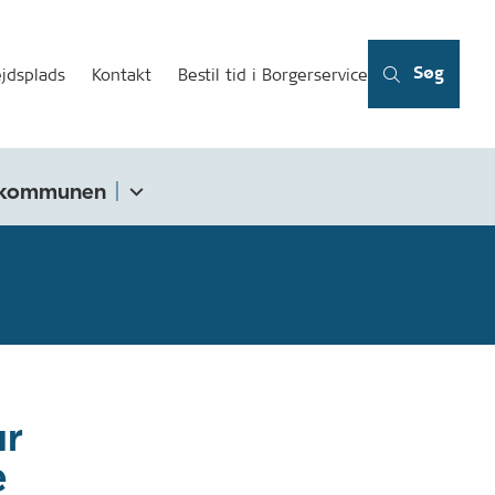
Søg
jdsplads
Kontakt
Bestil tid i Borgerservice
kommunen
år
e