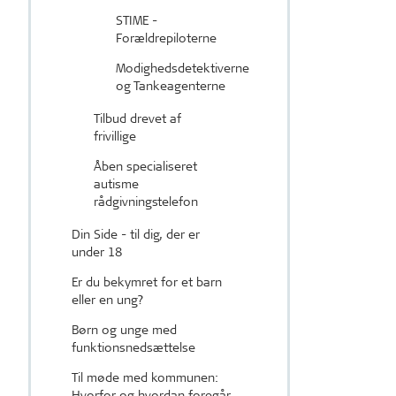
STIME -
Forældrepiloterne
Modighedsdetektiverne
og Tankeagenterne
Tilbud drevet af
frivillige
Åben specialiseret
autisme
rådgivningstelefon
Din Side - til dig, der er
under 18
Er du bekymret for et barn
eller en ung?
Børn og unge med
funktionsnedsættelse
Til møde med kommunen:
Hvorfor og hvordan foregår