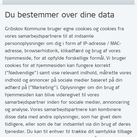
Gribskov Kommune
Du bestemmer over dine data
Rådhusvej 3
3200 Helsinge
Gribskov Kommune bruger egne cookies og cookies fra
vores samarbejdspartnere til at indsamle
personoplysninger om dig i form af IP-adresse / MAC-
Kontakt
adresse, browserhistorik, klikadfærd og brug af vores
Skriv til os via Digital Post
hjemmeside, for at opfylde forskellige formål. Vi bruger
Har du brug for at komme i kontakt med os? Se her
cookies for at hjemmesiden kan fungere korrekt
hvordan
(”Nødvendige”) samt vise relevant indhold, målrette vores
Tip os om huller i vejen eller andet
indhold og annoncer på sociale medier baseret på din
adfærd på (”Marketing”). Oplysninger om din brug af
T:
7249 6000
hjemmesiden kan blive videregivet til vores
Bemærk: vi har mange opkald mellem kl. 10 og 11
samarbejdspartner inden for sociale medier, annoncering
og analyse. Vores samarbejdspartnere kan kombinere
disse data med andre oplysninger, som har givet dem
Links
tidligere, eller som de har indsamlet via din brug af deres
tjenester. Du kan til enhver til trække dit samtykke tilbage
Tilgængelighedserklæring