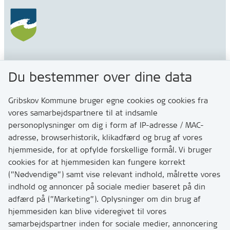
Gribskov Kommune
Du bestemmer over dine data
Rådhusvej 3
3200 Helsinge
Gribskov Kommune bruger egne cookies og cookies fra
vores samarbejdspartnere til at indsamle
personoplysninger om dig i form af IP-adresse / MAC-
Kontakt
adresse, browserhistorik, klikadfærd og brug af vores
Skriv til os via Digital Post
hjemmeside, for at opfylde forskellige formål. Vi bruger
Har du brug for at komme i kontakt med os? Se her
cookies for at hjemmesiden kan fungere korrekt
hvordan
(”Nødvendige”) samt vise relevant indhold, målrette vores
Tip os om huller i vejen eller andet
indhold og annoncer på sociale medier baseret på din
adfærd på (”Marketing”). Oplysninger om din brug af
T:
7249 6000
hjemmesiden kan blive videregivet til vores
Bemærk: vi har mange opkald mellem kl. 10 og 11
samarbejdspartner inden for sociale medier, annoncering