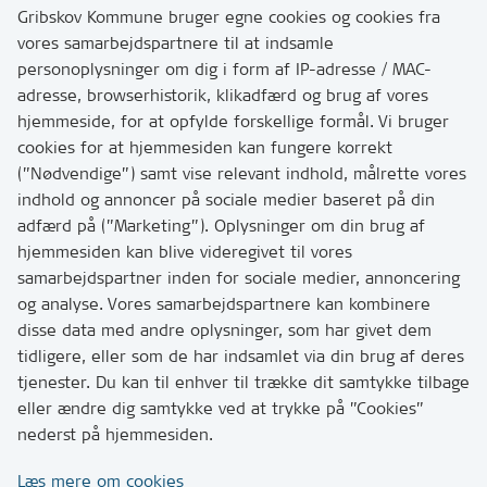
3200 Helsinge
Gribskov Kommune bruger egne cookies og cookies fra
vores samarbejdspartnere til at indsamle
personoplysninger om dig i form af IP-adresse / MAC-
Kontakt
adresse, browserhistorik, klikadfærd og brug af vores
Skriv til os via Digital Post
hjemmeside, for at opfylde forskellige formål. Vi bruger
Har du brug for at komme i kontakt med os? Se her
cookies for at hjemmesiden kan fungere korrekt
hvordan
(”Nødvendige”) samt vise relevant indhold, målrette vores
Tip os om huller i vejen eller andet
indhold og annoncer på sociale medier baseret på din
adfærd på (”Marketing”). Oplysninger om din brug af
T:
7249 6000
hjemmesiden kan blive videregivet til vores
Bemærk: vi har mange opkald mellem kl. 10 og 11
samarbejdspartner inden for sociale medier, annoncering
og analyse. Vores samarbejdspartnere kan kombinere
disse data med andre oplysninger, som har givet dem
Links
tidligere, eller som de har indsamlet via din brug af deres
tjenester. Du kan til enhver til trække dit samtykke tilbage
Tilgængelighedserklæring
eller ændre dig samtykke ved at trykke på ”Cookies”
Cookies
nederst på hjemmesiden.
Databeskyttelse
Læs mere om cookies