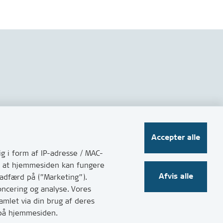
Følg os på sociale medier
Accepter alle
g i form af IP-adresse / MAC-
for at hjemmesiden kan fungere
Afvis alle
 adfærd på (”Marketing”).
oncering og analyse. Vores
mlet via din brug af deres
t på hjemmesiden.