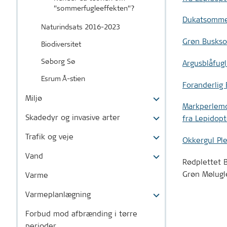
”sommerfugleeffekten”?
Dukatsommer
Naturindsats 2016-2023
Grøn Buskso
Biodiversitet
Søborg Sø
Argusblåfugl
Esrum Å-stien
Foranderlig 
Miljø
Markperlemo
Skadedyr og invasive arter
fra Lepidopt
Trafik og veje
Okkergul Ple
Vand
Rødplettet B
Grøn Mølugl
Varme
Varmeplanlægning
Forbud mod afbrænding i tørre
perioder