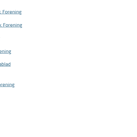
k Forening
k Forening
ening
ablad
orening