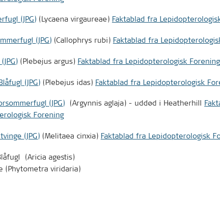
fugl (JPG)
(Lycaena virgaureae)
Faktablad fra Lepidopterologis
mmerfugl (JPG)
(Callophrys rubi)
Faktablad fra Lepidopterologis
 (JPG)
(Plebejus argus)
Faktablad fra Lepidopterologisk Forening
Blåfugl (JPG)
(Plebejus idas)
Faktablad fra Lepidopterologisk For
rsommerfugl (JPG)
(Argynnis aglaja) - uddød i Heatherhill
Fakt
erologisk Forening
tvinge (JPG)
(Melitaea cinxia)
Faktablad fra Lepidopterologisk F
låfugl (Aricia agestis)
e (Phytometra viridaria)