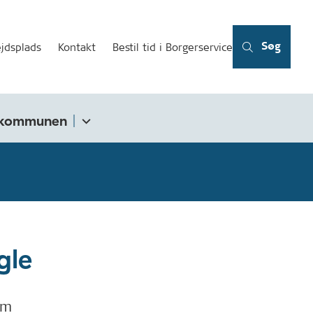
Søg
jdsplads
Kontakt
Bestil tid i Borgerservice
kommunen
gle
om