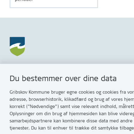
Gribskov Kommune
Kontakt
Du bestemmer over dine data
Rådhusvej 3
Skriv til o
3200 Helsinge
Har du br
Gribskov Kommune bruger egne cookies og cookies fra vore
med os? S
adresse, browserhistorik, klikadfærd og brug af vores hje
Tip os om 
korrekt (”Nødvendige”) samt vise relevant indhold, målret
Oplysninger om din brug af hjemmesiden kan blive videregi
T:
7249 600
samarbejdspartnere kan kombinere disse data med andre op
Bemærk: vi 
tjenester. Du kan til enhver til trække dit samtykke tilb
10 og 11