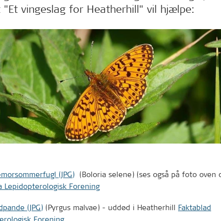
 "Et vingeslag for Heatherhill" vil hjælpe:
lemorsommerfugl (JPG)
(Boloria selene) (ses også på foto oven 
a Lepidopterologisk Forening
dpande (JPG)
(Pyrgus malvae) - uddød i Heatherhill
Faktablad
erologisk Forening