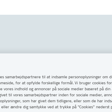
Links
s via Digital Post
Tilgængelighedserklæring
ug for at komme i kontakt
s samarbejdspartnere til at indsamle personoplysninger om di
Cookies
e her hvordan
mmeside, for at opfylde forskellige formål. Vi bruger cookies 
Databeskyttelse
huller i vejen eller andet
te vores indhold og annoncer på sociale medier baseret på din
CVR, EAN og betaling
vet til vores samarbejdspartner inden for sociale medier, ann
0
lysninger, som har givet dem tidligere, eller som de har indsa
har mange opkald mellem kl.
age eller ændre dig samtykke ved at trykke på ”Cookies” neders