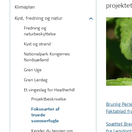
projektet
Klimaplan
Kyst, fredning og natur
Fredning og
naturbeskyttelse
Kyst og strand
Nationalpark Kongernes
Nordsjælland
Grøn Uge
Grøn Lørdag
Et vingeslag for Heatherhill
Projektbeskrivelse
Brunlig Per
Fokusarter af
Faktablad fr
truede
sommerfugle
Spættet Bre
fra Lepidopt
Kender du teorien om