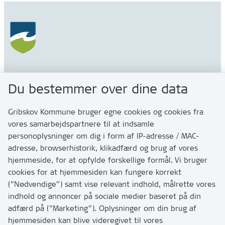
Gribskov Kommune
Du bestemmer over dine data
Rådhusvej 3
3200 Helsinge
Gribskov Kommune bruger egne cookies og cookies fra
vores samarbejdspartnere til at indsamle
personoplysninger om dig i form af IP-adresse / MAC-
Kontakt
adresse, browserhistorik, klikadfærd og brug af vores
Skriv til os via Digital Post
hjemmeside, for at opfylde forskellige formål. Vi bruger
Har du brug for at komme i kontakt med os? Se her
cookies for at hjemmesiden kan fungere korrekt
hvordan
(”Nødvendige”) samt vise relevant indhold, målrette vores
Tip os om huller i vejen eller andet
indhold og annoncer på sociale medier baseret på din
adfærd på (”Marketing”). Oplysninger om din brug af
T:
7249 6000
hjemmesiden kan blive videregivet til vores