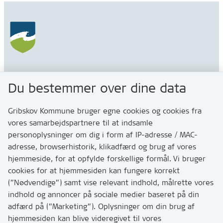
Gribskov Kommune
Du bestemmer over dine data
Rådhusvej 3
3200 Helsinge
Gribskov Kommune bruger egne cookies og cookies fra
vores samarbejdspartnere til at indsamle
personoplysninger om dig i form af IP-adresse / MAC-
Kontakt
adresse, browserhistorik, klikadfærd og brug af vores
Skriv til os via Digital Post
hjemmeside, for at opfylde forskellige formål. Vi bruger
Har du brug for at komme i kontakt med os? Se her
cookies for at hjemmesiden kan fungere korrekt
hvordan
(”Nødvendige”) samt vise relevant indhold, målrette vores
Tip os om huller i vejen eller andet
indhold og annoncer på sociale medier baseret på din
adfærd på (”Marketing”). Oplysninger om din brug af
T:
7249 6000
hjemmesiden kan blive videregivet til vores