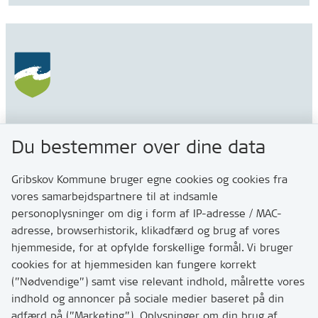
Gribskov Kommune
Du bestemmer over dine data
Rådhusvej 3
3200 Helsinge
Gribskov Kommune bruger egne cookies og cookies fra
vores samarbejdspartnere til at indsamle
personoplysninger om dig i form af IP-adresse / MAC-
Kontakt
adresse, browserhistorik, klikadfærd og brug af vores
Skriv til os via Digital Post
hjemmeside, for at opfylde forskellige formål. Vi bruger
Har du brug for at komme i kontakt med os? Se her
cookies for at hjemmesiden kan fungere korrekt
hvordan
(”Nødvendige”) samt vise relevant indhold, målrette vores
Tip os om huller i vejen eller andet
indhold og annoncer på sociale medier baseret på din
adfærd på (”Marketing”). Oplysninger om din brug af