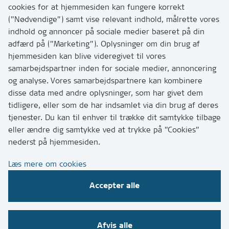
Har du brug for at komme i kontakt med os? Se her
cookies for at hjemmesiden kan fungere korrekt
hvordan
(”Nødvendige”) samt vise relevant indhold, målrette vores
Tip os om huller i vejen eller andet
indhold og annoncer på sociale medier baseret på din
adfærd på (”Marketing”). Oplysninger om din brug af
T:
7249 6000
hjemmesiden kan blive videregivet til vores
Bemærk: vi har mange opkald mellem kl. 10 og 11
samarbejdspartner inden for sociale medier, annoncering
og analyse. Vores samarbejdspartnere kan kombinere
disse data med andre oplysninger, som har givet dem
Links
tidligere, eller som de har indsamlet via din brug af deres
tjenester. Du kan til enhver til trække dit samtykke tilbage
Tilgængelighedserklæring
eller ændre dig samtykke ved at trykke på ”Cookies”
Cookies
nederst på hjemmesiden.
Databeskyttelse
Læs mere om cookies
CVR, EAN og betaling
Accepter alle
Følg os på sociale medier
Afvis alle