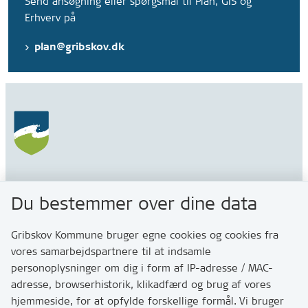
Send ansøgning eller spørgsmål til Plan, GIS og
Erhverv på
plan@gribskov.dk
Gribskov Kommune
Du bestemmer over dine data
Rådhusvej 3
3200 Helsinge
Gribskov Kommune bruger egne cookies og cookies fra
vores samarbejdspartnere til at indsamle
personoplysninger om dig i form af IP-adresse / MAC-
Kontakt
adresse, browserhistorik, klikadfærd og brug af vores
Skriv til os via Digital Post
hjemmeside, for at opfylde forskellige formål. Vi bruger