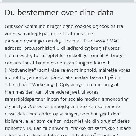
Gribskov Kommune
Du bestemmer over dine data
Rådhusvej 3
3200 Helsinge
Gribskov Kommune bruger egne cookies og cookies fra
vores samarbejdspartnere til at indsamle
personoplysninger om dig i form af IP-adresse / MAC-
Kontakt
adresse, browserhistorik, klikadfærd og brug af vores
Skriv til os via Digital Post
hjemmeside, for at opfylde forskellige formål. Vi bruger
Har du brug for at komme i kontakt med os? Se her
cookies for at hjemmesiden kan fungere korrekt
hvordan
(”Nødvendige”) samt vise relevant indhold, målrette vores
Tip os om huller i vejen eller andet
indhold og annoncer på sociale medier baseret på din
adfærd på (”Marketing”). Oplysninger om din brug af
T:
7249 6000
hjemmesiden kan blive videregivet til vores
Bemærk: vi har mange opkald mellem kl. 10 og 11
samarbejdspartner inden for sociale medier, annoncering
og analyse. Vores samarbejdspartnere kan kombinere
disse data med andre oplysninger, som har givet dem
Links
tidligere, eller som de har indsamlet via din brug af deres
tjenester. Du kan til enhver til trække dit samtykke tilbage
Tilgængelighedserklæring
eller ændre dig samtykke ved at trykke på ”Cookies”