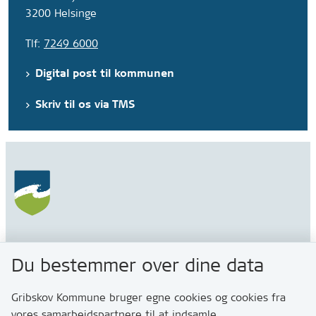
3200 Helsinge
Tlf:
7249 6000
Digital post til kommunen
Skriv til os via TMS
Gribskov Kommune
Du bestemmer over dine data
Rådhusvej 3
3200 Helsinge
Gribskov Kommune bruger egne cookies og cookies fra
vores samarbejdspartnere til at indsamle