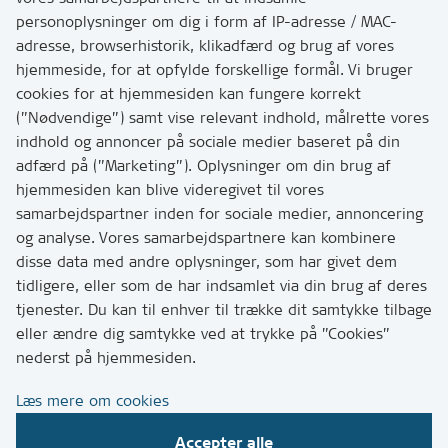
personoplysninger om dig i form af IP-adresse / MAC-
Kontakt
adresse, browserhistorik, klikadfærd og brug af vores
Skriv til os via Digital Post
hjemmeside, for at opfylde forskellige formål. Vi bruger
Har du brug for at komme i kontakt med os? Se her
cookies for at hjemmesiden kan fungere korrekt
hvordan
(”Nødvendige”) samt vise relevant indhold, målrette vores
Tip os om huller i vejen eller andet
indhold og annoncer på sociale medier baseret på din
adfærd på (”Marketing”). Oplysninger om din brug af
T:
7249 6000
hjemmesiden kan blive videregivet til vores
Bemærk: vi har mange opkald mellem kl. 10 og 11
samarbejdspartner inden for sociale medier, annoncering
og analyse. Vores samarbejdspartnere kan kombinere
disse data med andre oplysninger, som har givet dem
Links
tidligere, eller som de har indsamlet via din brug af deres
tjenester. Du kan til enhver til trække dit samtykke tilbage
Tilgængelighedserklæring
eller ændre dig samtykke ved at trykke på ”Cookies”
Cookies
nederst på hjemmesiden.
Databeskyttelse
Læs mere om cookies
CVR, EAN og betaling
Accepter alle