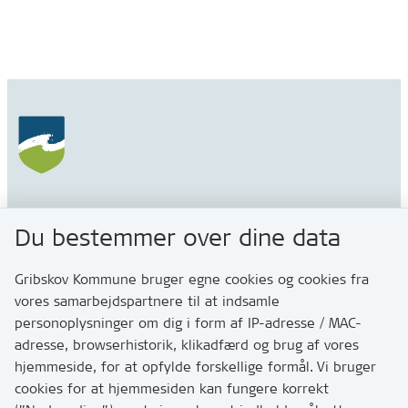
Gribskov Kommune
Du bestemmer over dine data
Rådhusvej 3
3200 Helsinge
Gribskov Kommune bruger egne cookies og cookies fra
vores samarbejdspartnere til at indsamle
personoplysninger om dig i form af IP-adresse / MAC-
Kontakt
adresse, browserhistorik, klikadfærd og brug af vores
Skriv til os via Digital Post
hjemmeside, for at opfylde forskellige formål. Vi bruger
Har du brug for at komme i kontakt med os? Se her
cookies for at hjemmesiden kan fungere korrekt