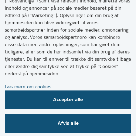
hvordan
(”Nødvendige”) samt vise relevant indhold, målrette vores
Tip os om huller i vejen eller andet
indhold og annoncer på sociale medier baseret på din
adfærd på (”Marketing”). Oplysninger om din brug af
T:
7249 6000
hjemmesiden kan blive videregivet til vores
Bemærk: vi har mange opkald mellem kl. 10 og 11
samarbejdspartner inden for sociale medier, annoncering
og analyse. Vores samarbejdspartnere kan kombinere
disse data med andre oplysninger, som har givet dem
Links
tidligere, eller som de har indsamlet via din brug af deres
tjenester. Du kan til enhver til trække dit samtykke tilbage
Tilgængelighedserklæring
eller ændre dig samtykke ved at trykke på ”Cookies”
Cookies
nederst på hjemmesiden.
Databeskyttelse
Læs mere om cookies
CVR, EAN og betaling
Accepter alle
Følg os på sociale medier
Afvis alle